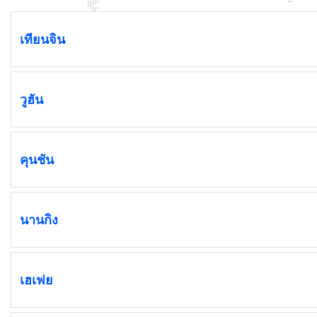
เทียนจิน
วูฮัน
คุนชัน
นานกิง
เฮเฟย