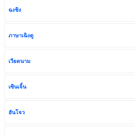
ฉงชิง
ภาษาเฉิงตู
เวียดนาม
เซินเจิ้น
ฮันโจว